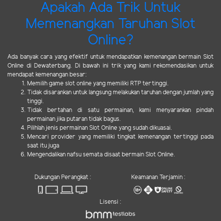
Apakah Ada Trik Untuk
Memenangkan Taruhan Slot
Online?
Ada banyak cara yang efektif untuk mendapatkan kemenangan bermain Slot
Online di Dewaterbang. Di bawah ini trik yang kami rekomendasikan untuk
mendapat kemenangan besar:
Memilih game slot online yang memiliki RTP tertinggi.
Tidak disarankan untuk langsung melakukan taruhan dengan jumlah yang
tinggi.
Tidak bertahan di satu permainan, kami menyarankan pindah
permainan jika putaran tidak bagus.
Pilihlah jenis permainan Slot Online yang sudah dikuasai.
Mencari provider yang memiliki tingkat kemenangan tertinggi pada
saat itu juga
Mengendalikan nafsu semata disaat bermain Slot Online.
Dukungan Perangkat :
Keamanan Terjamin :
Lisensi :