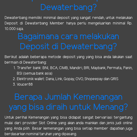
Dewaterbang?
Dewaterbang memiliki minimal deposit yang sangat rendah, untuk melakukan
Deposit di Dewaterbang Member hanya perlu mengeluarkan minimal Rp.
10.000 saja.
Bagaimana cara melakukan
Deposit di Dewaterbang?
Berikut adalah beberapa metode deposit yang yang bisa anda lakukan saat
bermain di Dewaterbang:
Transfer bank: BNI, BCA, CIMB, Mandiri, BRI, Maybank, Permata, Panin,
BSI (semua bank asia)
Elektronik wallet: Dana, Link, Gopay, OVO, Shopeepay dan QRIS
Voucer88
Berapa Jumlah Kemenangan
yang bisa diraih untuk Menang?
Untuk perihal Kemenangan yang bisa didapat sangat bervariasi tergantung
mulai dari provider Slot Online yang akan anda mainkan dan jenis judi online
yang Anda pilih. Besar kemenangan yang bisa setiap member dapatkan juga
berdasarkan nominal taruhan yang dipasang.