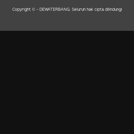
Copyright © - DEWATERBANG. Seluruh hak cipta dilindungi