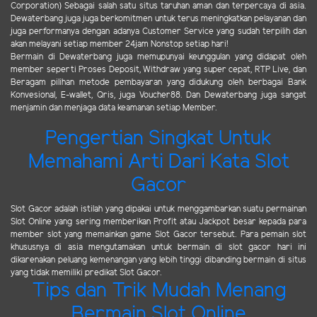
Corporation) Sebagai salah satu situs taruhan aman dan terpercaya di asia.
Dewaterbang juga juga berkomitmen untuk terus meningkatkan pelayanan dan
juga performanya dengan adanya Customer Service yang sudah terpilih dan
akan melayani setiap member 24jam Nonstop setiap hari!
Bermain di Dewaterbang juga memupunyai keunggulan yang didapat oleh
member seperti Proses Deposit, Withdraw yang super cepat, RTP Live, dan
Beragam pilihan metode pembayaran yang didukung oleh berbagai Bank
Konvesional, E-wallet, Qris, juga Voucher88. Dan Dewaterbang juga sangat
menjamin dan menjaga data keamanan setiap Member.
Pengertian Singkat Untuk
Memahami Arti Dari Kata Slot
Gacor
Slot Gacor adalah istilah yang dipakai untuk menggambarkan suatu permainan
Slot Online yang sering memberikan Profit atau Jackpot besar kepada para
member slot yang memainkan game Slot Gacor tersebut. Para pemain slot
khususnya di asia mengutamakan untuk bermain di slot gacor hari ini
dikarenakan peluang kemenangan yang lebih tinggi dibanding bermain di situs
yang tidak memiliki predikat Slot Gacor.
Tips dan Trik Mudah Menang
Bermain Slot Online